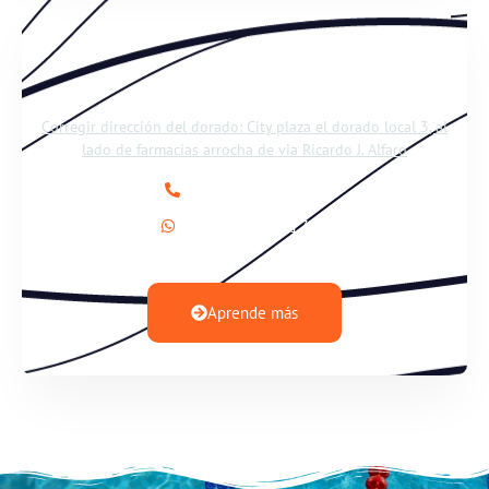
Swimming | El Dorado
Corregir dirección del dorado: City plaza el dorado local 3, al
lado de farmacias arrocha de via Ricardo J. Alfaro
+(507) 310-9968
+(507) 6117-1790
Aprende más