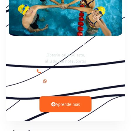
Swimming | Obarrio
Obarrio calle 56 este,
al lado del hotel Sortis
+(507) 310-0778 / 0079
+(507) 6027-8231
Aprende más