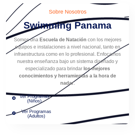
Sobre Nosotros
Swimming Panama
Somos una
Escuela de Natación
con los mejores
equipos e instalaciones a nivel nacional, tanto en
infraestructura como en lo profesional. Enfocamos
nuestra enseñanza bajo un sistema diseñado y
especializado para brindar
los mejores
conocimientos y herramientas a la hora de
nadar
.
Ver Programas
(Niños)
Ver Programas
(Adultos)